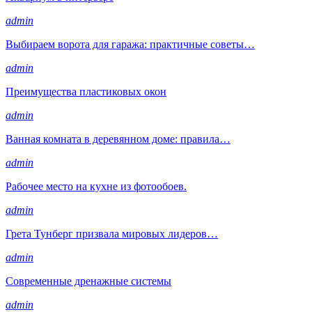
admin
Выбираем ворота для гаража: практичные советы…
admin
Преимущества пластиковых окон
admin
Ванная комната в деревянном доме: правила…
admin
Рабочее место на кухне из фотообоев.
admin
Грета Тунберг призвала мировых лидеров…
admin
Современные дренажные системы
admin