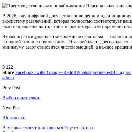
В 2026 году цифровой досуг стал воплощением идеи индивид
экосистему развлечений, которая полностью соответствует ваш
окон направлены на то, чтобы игрок потерял счет времени, он
Чтобы играть в удовольствие, важно осознать: вы — главный ре
в полной тишине ночного дома. Эта свобода от дресс-кода, то
минимуму, азарт становится чистой эмоцией, а каждое вращен
0
122
Share
Facebook
Twitter
Google+
ReddIt
WhatsApp
Pinterest
Эл. адрес
admin
Prev Post
Выбор шпатлевки.
Next Post
Шпатлевки
Вам также могут понравиться
Еще от автора