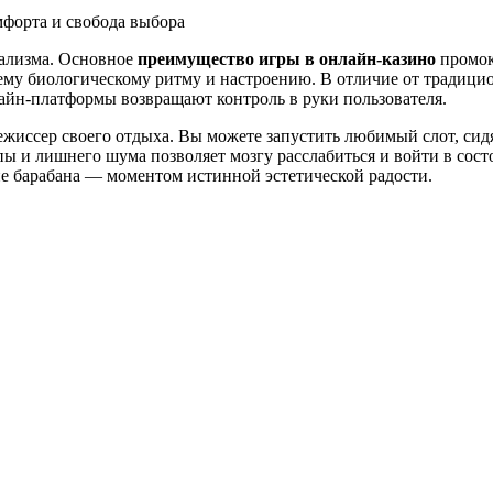
уализма. Основное
преимущество игры в онлайн-казино
промок
ему биологическому ритму и настроению. В отличие от традицио
лайн-платформы возвращают контроль в руки пользователя.
жиссер своего отдыха. Вы можете запустить любимый слот, сидя 
лпы и лишнего шума позволяет мозгу расслабиться и войти в сос
ие барабана — моментом истинной эстетической радости.