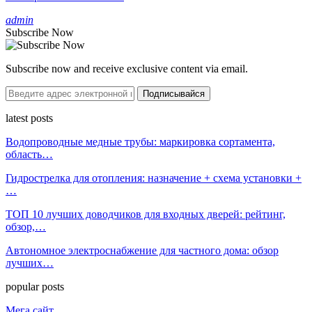
admin
Subscribe Now
Subscribe now and receive exclusive content via email.
Подписывайся
latest posts
Водопроводные медные трубы: маркировка сортамента,
область…
Гидрострелка для отопления: назначение + схема установки +
…
ТОП 10 лучших доводчиков для входных дверей: рейтинг,
обзор,…
Автономное электроснабжение для частного дома: обзор
лучших…
popular posts
Мега сайт