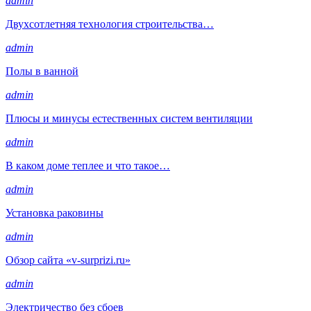
admin
Двухсотлетняя технология строительства…
admin
Полы в ванной
admin
Плюсы и минусы естественных систем вентиляции
admin
В каком доме теплее и что такое…
admin
Установка раковины
admin
Обзор сайта «v-surprizi.ru»
admin
Электричество без сбоев