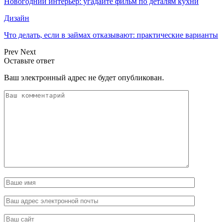
Новогодний интерьер: угадайте фильм по деталям кухни
Дизайн
Что делать, если в займах отказывают: практические варианты
Prev
Next
Оставьте ответ
Ваш электронный адрес не будет опубликован.