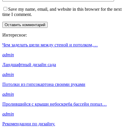
Save my name, email, and website in this browser for the next
time I comment.
Интересное:
Чем заделать щели между стеной и потолком,…
admin
Ландшафтный дизайн сада
admin
Потолки из гипсокартона своими руками
admin
Пролившийся с крыши небоскреба бассейн попал…
admin
Рекомендации по дизайну.