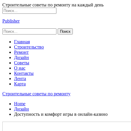
Строительные советы по ремонту на каждый день
Publisher
Главная
Строительство
Ремонт
Дизайн
Советы
О нас
Контакты
Лента
Карта
Строительные советы по ремонту
Home
Дизайн
Доступность и комфорт игры в онлайн-казино