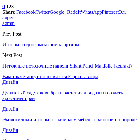
0
128
Share
Facebook
Twitter
Google+
ReddIt
WhatsApp
Pinterest
Эл.
адрес
admin
Prev Post
Интерьер однокомнатной квартиры
Next Post
Натяжные потолочные панели Slight Panel Mattfolie (gepragt)
Вам также могут понравиться
Еще от автора
Дизайн
Душистый сад: как выбрать растения для дачи и создать
ароматный рай
Дизайн
Экологичный интерьер: выбираем мебель с заботой о природе
Дизайн